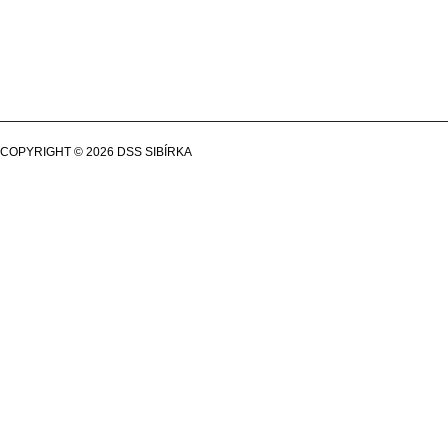
SLUŽBA VČASNEJ
INTERVENCIE
DOMOV SOCIÁLNYCH
COPYRIGHT © 2026 DSS SIBÍRKA
DESIGNED BY: ASDESIGNING
SLUŽIEB
„Človek je zrodený ku vzájo
(Seneca)
SLUŽBA VČASNEJ INT
DOMOV SOCIÁLNYCH 