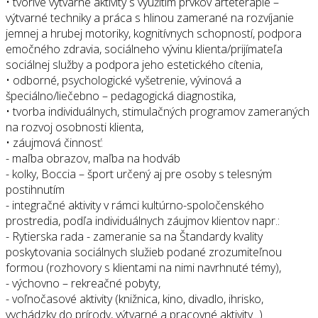
• tvorivé výtvarné aktivity s využitím prvkov arteterapie –
výtvarné techniky a práca s hlinou zamerané na rozvíjanie
jemnej a hrubej motoriky, kognitívnych schopností, podpora
emočného zdravia, sociálneho vývinu klienta/prijímateľa
sociálnej služby a podpora jeho estetického cítenia,
• odborné, psychologické vyšetrenie, vývinová a
špeciálno/liečebno – pedagogická diagnostika,
• tvorba individuálnych, stimulačných programov zameraných
na rozvoj osobnosti klienta,
• záujmová činnosť:
- maľba obrazov, maľba na hodváb
- kolky, Boccia – šport určený aj pre osoby s telesným
postihnutím
- integračné aktivity v rámci kultúrno-spoločenského
prostredia, podľa individuálnych záujmov klientov napr.:
- Rytierska rada - zameranie sa na Štandardy kvality
poskytovania sociálnych služieb podané zrozumiteľnou
formou (rozhovory s klientami na nimi navrhnuté témy),
- výchovno – rekreačné pobyty,
- voľnočasové aktivity (knižnica, kino, divadlo, ihrisko,
vychádzky do prírody, výtvarné a pracovné aktivity...)