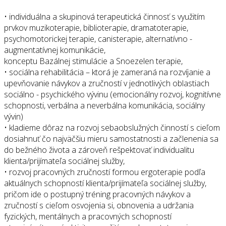
• individuálna a skupinová terapeutická činnosť s využitím
prvkov muzikoterapie, biblioterapie, dramatoterapie,
psychomotorickej terapie, canisterapie, alternatívno
-
augmentatívnej komunikácie,
konceptu Bazálnej stimulácie a Snoezelen terapie,
• sociálna rehabilitácia – ktorá je zameraná na rozvíjanie a
upevňovanie návykov a zručností v jednotlivých oblastiach
sociálno - psychického vývinu (emocionálny rozvoj, kognitívne
schopnosti, verbálna a neverbálna komunikácia, sociálny
vývin)
• kladieme dôraz na rozvoj sebaobslužných činností s cieľom
dosiahnuť čo najväčšiu mieru samostatnosti a začlenenia sa
do bežného života a zároveň rešpektovať individualitu
klienta/prijímateľa sociálnej služby,
• rozvoj pracovných zručností formou ergoterapie podľa
aktuálnych schopností klienta/prijímateľa sociálnej služby,
pričom ide o postupný tréning pracovných návykov a
zručností s cieľom osvojenia si, obnovenia a udržania
fyzických, mentálnych a pracovných schopností